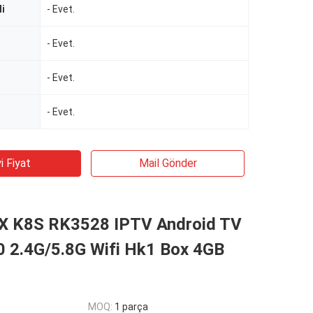
li
- Evet.
- Evet.
- Evet.
- Evet.
i Fiyat
Mail Gönder
 K8S RK3528 IPTV Android TV
0 2.4G/5.8G Wifi Hk1 Box 4GB
MOQ:
1 parça