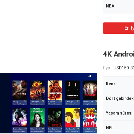
NBA
En Iy
4K Andro
fiyat:
USD150-33
Renk
Dört çekirdek
Yaşam süresi
NFL