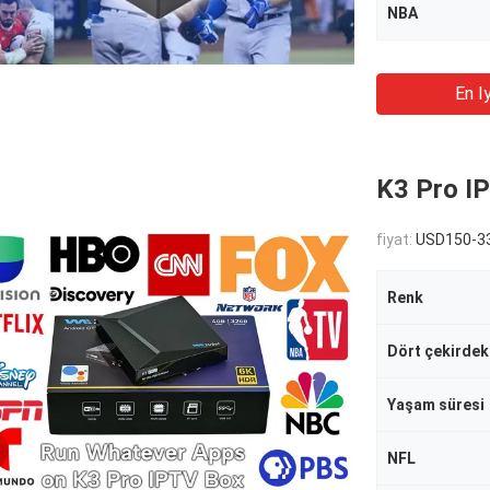
NBA
En Iy
K3 Pro IP
fiyat:
USD150-33
Renk
Dört çekirdek
Yaşam süresi
NFL