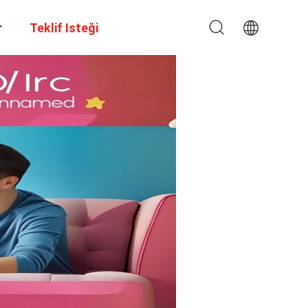
r
Teklif Isteği