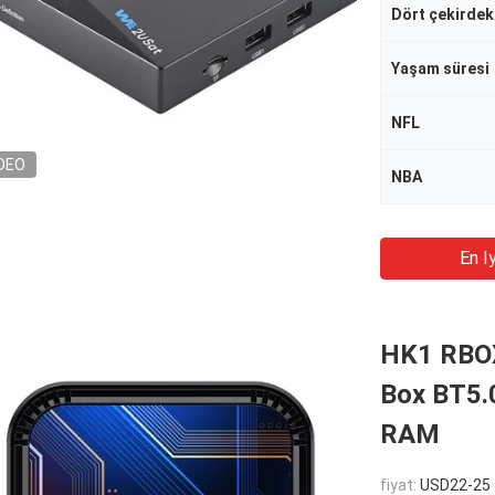
Dört çekirdek
Yaşam süresi
NFL
DEO
NBA
En Iy
HK1 RBOX
Box BT5.
RAM
fiyat:
USD22-25