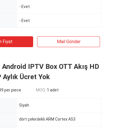
- Evet.
- Evet.
i Fiyat
Mail Gönder
Android IPTV Box OTT Akış HD
 Aylık Ücret Yok
9 per piece
MOQ:
1 adet
Siyah
dört çekirdekli ARM Cortex A53