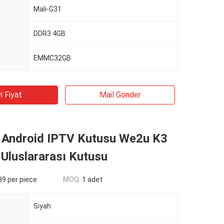
Mali-G31
DDR3 4GB
EMMC32GB
i Fiyat
Mail Gönder
 Android IPTV Kutusu We2u K3
Uluslararası Kutusu
9 per piece
MOQ:
1 adet
Siyah