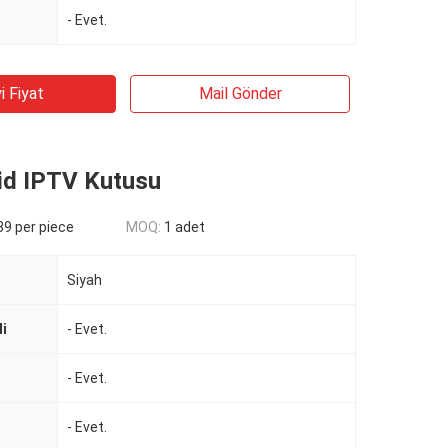
- Evet.
i Fiyat
Mail Gönder
id IPTV Kutusu
9 per piece
MOQ:
1 adet
Siyah
li
- Evet.
- Evet.
- Evet.