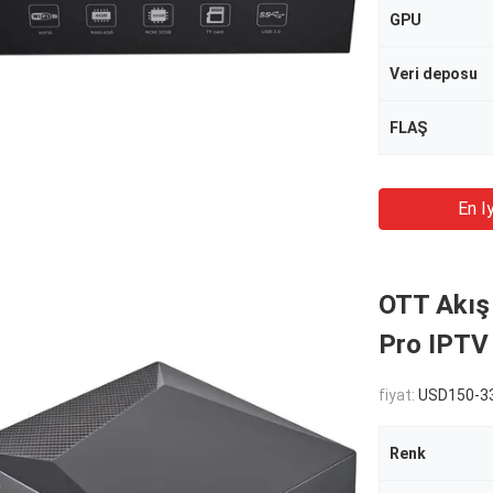
GPU
Veri deposu
FLAŞ
En Iy
OTT Akış
Pro IPTV 
fiyat:
USD150-33
Renk