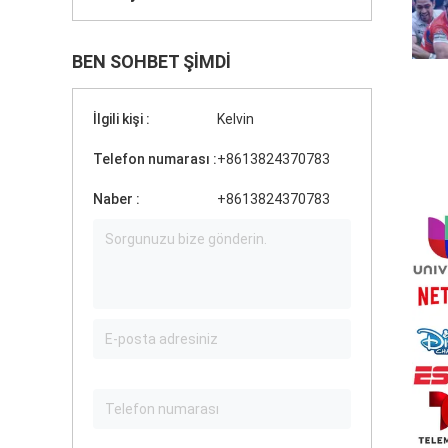
BEN SOHBET ŞIMDI
İlgili kişi :
Kelvin
Telefon numarası :
+8613824370783
Naber :
+8613824370783