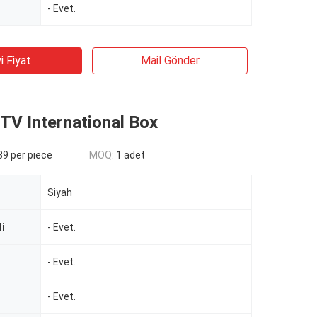
- Evet.
i Fiyat
Mail Gönder
TV International Box
9 per piece
MOQ:
1 adet
Siyah
li
- Evet.
- Evet.
- Evet.