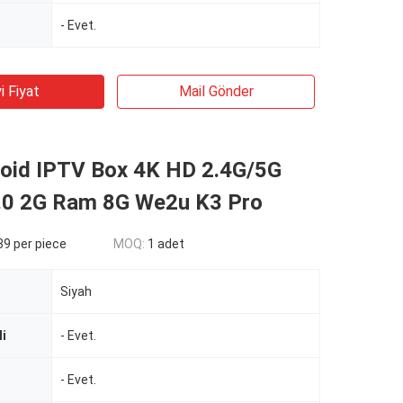
- Evet.
i Fiyat
Mail Gönder
roid IPTV Box 4K HD 2.4G/5G
.0 2G Ram 8G We2u K3 Pro
9 per piece
MOQ:
1 adet
Siyah
li
- Evet.
- Evet.