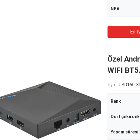
NBA
En Iy
Özel And
WIFI BT5
fiyat:
USD150-33
Renk
Dört çekirdek
Yaşam süresi