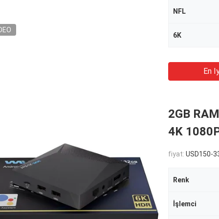
NFL
DEO
6K
En Iy
2GB RAM 
4K 1080P
fiyat:
USD150-33
Renk
İşlemci