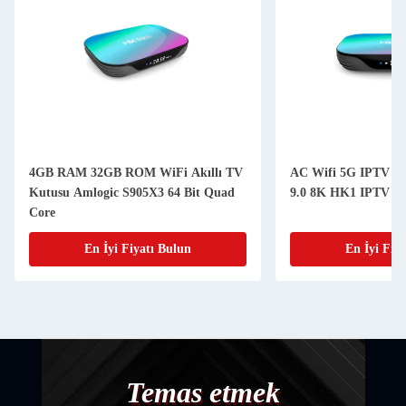
4GB RAM 32GB ROM WiFi Akıllı TV
AC Wifi 5G IPTV K
Kutusu Amlogic S905X3 64 Bit Quad
9.0 8K HK1 IPTV Ul
Core
En İyi Fiyatı Bulun
En İyi Fiy
Temas etmek