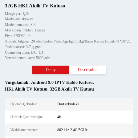
32GB HK1 Akıllı TV Kutusu
Menşe yeri: ÇIN
Marka adı: skyway
Model numarası: S90
Min sipariş miktarı: 1 parça
Fiyat: USD32-43
Ambalaj bilgileri: 20 adet/Karton Paket Ağırlığı: 0.5kg/Birim Karton Boyut: 41*30*28CM Karton Ağırlığı: 10KG
Teslim süresi: 3-7 iş günü
Ödeme koşulları: L/C, T/T
Yetenek temini: ayda 5000 adet
Detay
Description
Vurgulamak:
Android 9.0 IPTV Kablo Kutusu
,
HK1 Akıllı TV Kutusu
,
32GB Akıllı TV Kutusu
1İşlemci Çekirdeği:
Dört çekirdekli
2Destek Çözünürlüğü:
4k
3Kablosuz internet:
802.11n 2.4G/5GHz